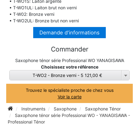
• T-WO1S: Laiton argenté
• T-WO1UL: Laiton brut non verni
TROMBONE
• T-W02: Bronze verni
• T-WO2UL: Bronze brut non verni
TROMPETTE CORNET BUGLE
Demande d'informations
TUBA
Commander
Saxophone ténor série Professional WO YANAGISAWA
Choisissez votre référence
T-WO2 - Bronze verni - 5 121,00 €
Trouvez le spécialiste proche de chez vous
Voir la carte
Instruments
Saxophone
Saxophone Ténor
Saxophone ténor série Professional WO - YANAGISAWA -
Professional Ténor