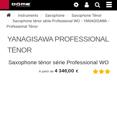
Instruments
Saxophone
Saxophone Ténor
Saxophone ténor série Professional WO - YANAGISAWA -
Professional Ténor
INSTRUMENTS
YANAGISAWA PROFESSIONAL
BAGAGERIE
BASSON
TÉNOR
ACCESSOIRES
BASSON
CLARINETTE
Saxophone ténor série Professional WO
ENTRETIEN
4 346,00
€
ANCHE CLARINETTE
A partir de
BEC CLARINETTE
COR
ATELIER
BASSON
ANCHE SAXOPHONE
BEC SAXOPHONE
FLÛTE TRAVERSIÈRE
NEWS
BASSON
CLARINETTE
ANCHE DOUBLE
CLARINETTE
SAXHORN EUPHONIUM
CLARINETTE
COR