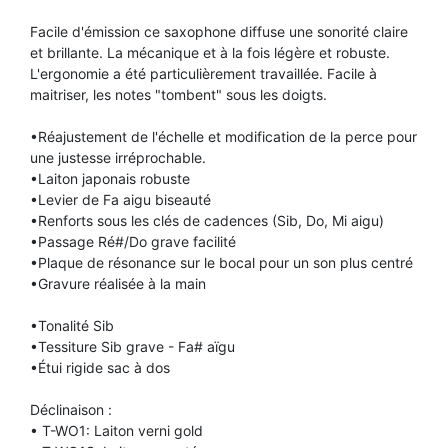
TROMPETTE CORNET BUGLE
Facile d'émission ce saxophone diffuse une sonorité claire
TUBA
FLÛTE À BEC
et brillante. La mécanique et à la fois légère et robuste.
TROMPETTE CORNET BUGLE
L'ergonomie a été particulièrement travaillée. Facile à
TUBA
maitriser, les notes "tombent" sous les doigts.
HAUTBOIS
TUBA
•Réajustement de l'échelle et modification de la perce pour
une justesse irréprochable.
MICROPHONE & ENREGISTREUR
•Laiton japonais robuste
•Levier de Fa aigu biseauté
•Renforts sous les clés de cadences (Sib, Do, Mi aigu)
PARTITION
•Passage Ré#/Do grave facilité
•Plaque de résonance sur le bocal pour un son plus centré
•Gravure réalisée à la main
PIANO
•Tonalité Sib
•Tessiture Sib grave - Fa# aïgu
SAXHORN EUPHONIUM
•Étui rigide sac à dos
Déclinaison :
SAXOPHONE
• T-WO1: Laiton verni gold