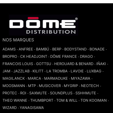
NOS MARQUES
ADAMS
ANFREE
BAMBÚ
BERP
BODYSTAND
BONADE
-
-
-
-
-
-
BROPRO
CK HEADJOINT
DÔME FRANCE
DRAGO
-
-
-
-
FRANCOIS LOUIS
GOTTSU
HEROUARD & BENARD
IÑAKI
-
-
-
-
JAM
JAZZLAB
KILITT
LA TROMBA
LAVOIE
LUXBAG
-
-
-
-
-
-
MAGILANCK
MARCA
MARMADUKE
MIYAZAWA
-
-
-
-
MOOSMANN
MTP
MUSICOVER
MYGRIP
NEOTECH
-
-
-
-
-
PROTEC
ROI
SAXMUTE
SOUNDPLUS
SSHHMUTE
-
-
-
-
-
THEO WANNE
THUMBPORT
TOM & WILL
TON KOOIMAN
-
-
-
-
WIZARD
YANAGISAWA
-