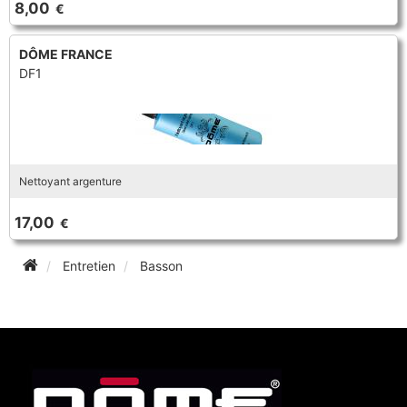
8,00
€
TROMPETTE CORNET BUGLE
TUBA
FLÛTE À BEC
TROMPETTE CORNET BUGLE
DÔME FRANCE
DF1
TUBA
HAUTBOIS
TUBA
MICROPHONE & ENREGISTREUR
Nettoyant argenture
PARTITION
17,00
€
Entretien
Basson
PIANO
SAXHORN EUPHONIUM
SAXOPHONE