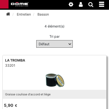
Entretien
Basson
4 élément(s)
INSTRUMENTS
Tri par
BAGAGERIE
BASSON
ACCESSOIRES
BASSON
CLARINETTE
LA TROMBA
33201
ENTRETIEN
ANCHE CLARINETTE
BEC CLARINETTE
COR
ATELIER
BASSON
ANCHE SAXOPHONE
BEC SAXOPHONE
FLÛTE TRAVERSIÈRE
NEWS
BASSON
CLARINETTE
Graisse coulisse d'accord et liège
ANCHE DOUBLE
CLARINETTE
SAXHORN EUPHONIUM
5,90
€
CLARINETTE
COR