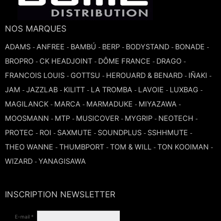
TROMBONE
NOS MARQUES
TROMPETTE CORNET BUGLE
ADAMS
ANFREE
BAMBÚ
BERP
BODYSTAND
BONADE
-
-
-
-
-
-
BROPRO
CK HEADJOINT
DÔME FRANCE
DRAGO
-
-
-
-
TUBA
FRANCOIS LOUIS
GOTTSU
HEROUARD & BENARD
IÑAKI
-
-
-
-
JAM
JAZZLAB
KILITT
LA TROMBA
LAVOIE
LUXBAG
-
-
-
-
-
-
MAGILANCK
MARCA
MARMADUKE
MIYAZAWA
-
-
-
-
MOOSMANN
MTP
MUSICOVER
MYGRIP
NEOTECH
-
-
-
-
-
PROTEC
ROI
SAXMUTE
SOUNDPLUS
SSHHMUTE
-
-
-
-
-
THEO WANNE
THUMBPORT
TOM & WILL
TON KOOIMAN
-
-
-
-
WIZARD
YANAGISAWA
-
INSCRIPTION NEWSLETTER
E-mail *