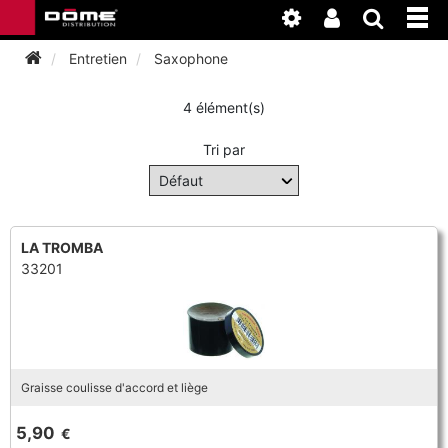
Entretien
Saxophone
4 élément(s)
INSTRUMENTS
Tri par
BAGAGERIE
BASSON
ACCESSOIRES
BASSON
CLARINETTE
LA TROMBA
33201
ENTRETIEN
ANCHE CLARINETTE
BEC CLARINETTE
COR
ATELIER
BASSON
ANCHE SAXOPHONE
BEC SAXOPHONE
FLÛTE TRAVERSIÈRE
NEWS
BASSON
CLARINETTE
Graisse coulisse d'accord et liège
ANCHE DOUBLE
CLARINETTE
SAXHORN EUPHONIUM
5,90
€
CLARINETTE
COR