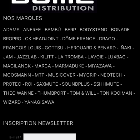
TROMBONE
NOS MARQUES
TROMPETTE CORNET BUGLE
ADAMS
ANFREE
BAMBÚ
BERP
BODYSTAND
BONADE
-
-
-
-
-
-
BROPRO
CK HEADJOINT
DÔME FRANCE
DRAGO
-
-
-
-
TUBA
FRANCOIS LOUIS
GOTTSU
HEROUARD & BENARD
IÑAKI
-
-
-
-
JAM
JAZZLAB
KILITT
LA TROMBA
LAVOIE
LUXBAG
-
-
-
-
-
-
MAGILANCK
MARCA
MARMADUKE
MIYAZAWA
-
-
-
-
MOOSMANN
MTP
MUSICOVER
MYGRIP
NEOTECH
-
-
-
-
-
PROTEC
ROI
SAXMUTE
SOUNDPLUS
SSHHMUTE
-
-
-
-
-
THEO WANNE
THUMBPORT
TOM & WILL
TON KOOIMAN
-
-
-
-
WIZARD
YANAGISAWA
-
INSCRIPTION NEWSLETTER
E-mail *