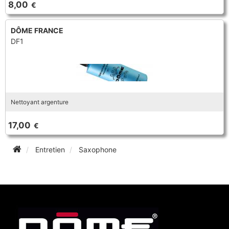
8,00
€
TROMPETTE CORNET BUGLE
TUBA
FLÛTE À BEC
TROMPETTE CORNET BUGLE
DÔME FRANCE
DF1
TUBA
HAUTBOIS
TUBA
MICROPHONE & ENREGISTREUR
Nettoyant argenture
PARTITION
17,00
€
Entretien
Saxophone
PIANO
SAXHORN EUPHONIUM
SAXOPHONE