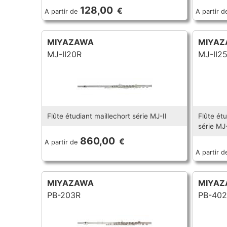
128,00
€
A partir de
A partir d
MIYAZAWA
MIYAZ
MJ-II20R
MJ-II2
Flûte étudiant maillechort série MJ-II
Flûte ét
série MJ-
860,00
€
A partir de
A partir d
MIYAZAWA
MIYAZ
PB-203R
PB-402