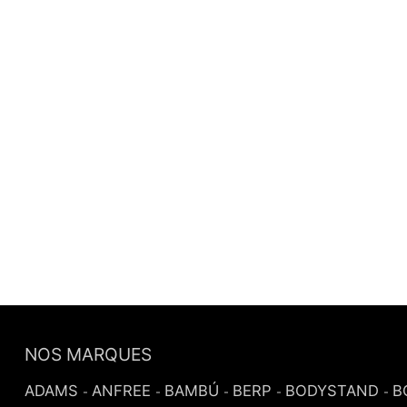
NOS MARQUES
ADAMS
ANFREE
BAMBÚ
BERP
BODYSTAND
B
-
-
-
-
-