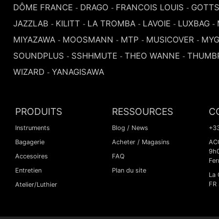
DÔME FRANCE
DRAGO
FRANCOIS LOUIS
GOTT
-
-
-
JAZZLAB
KILITT
LA TROMBA
LAVOIE
LUXBAG
-
-
-
-
-
MIYAZAWA
MOOSMANN
MTP
MUSICOVER
MYG
-
-
-
-
SOUNDPLUS
SSHHMUTE
THEO WANNE
THUMB
-
-
-
WIZARD
YANAGISAWA
-
PRODUITS
RESSOURCES
C
Instruments
Blog / News
+33
Bagagerie
Acheter / Magasins
ACC
9h
Accesoires
FAQ
Fer
Entretien
Plan du site
La 
FR
Atelier/Luthier