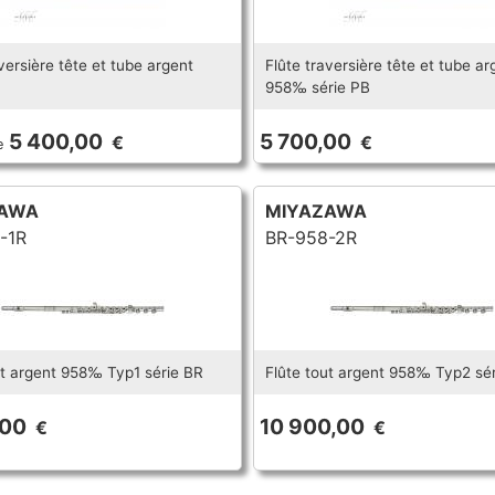
versière tête et tube argent
Flûte traversière tête et tube ar
958‰ série PB
5 400,00
5 700,00
€
€
e
AWA
MIYAZAWA
-1R
BR-958-2R
ut argent 958‰ Typ1 série BR
Flûte tout argent 958‰ Typ2 sé
,00
10 900,00
€
€