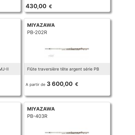
430,00
€
MIYAZAWA
PB-202R
MJ-II
Flûte traversière tête argent série PB
3 600,00
€
A partir de
MIYAZAWA
PB-403R