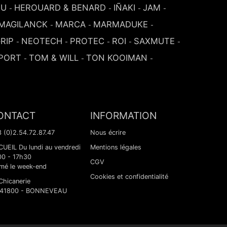
SU
HEROUARD & BENARD
IÑAKI
JAM
-
-
-
-
MAGILANCK
MARCA
MARMADUKE
-
-
-
RIP
NEOTECH
PROTEC
ROI
SAXMUTE
-
-
-
-
-
PORT
TOM & WILL
TON KOOIMAN
-
-
-
ONTACT
INFORMATION
 (0)2.54.72.87.47
Nous écrire
UEIL Du lundi au vendredi
Mentions légales
00 - 17h30
CGV
mé le week-end
Cookies et confidentialité
Chicanerie
 41800 - BONNEVEAU