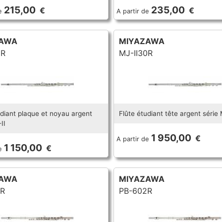
215,00
235,00
€
€
e
A partir de
AWA
MIYAZAWA
5R
MJ-II30R
udiant plaque et noyau argent
Flûte étudiant tête argent série 
II
1 950,00
€
A partir de
1 150,00
€
e
AWA
MIYAZAWA
R
PB-602R