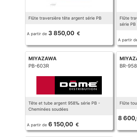
Flûte traversière tête argent série PB
Flûte tra
série PB
3 850,00
€
A partir de
A partir d
MIYAZAWA
MIYAZ
PB-603R
BR-958
Tête et tube argent 958‰ série PB -
Flûte to
Cheminées soudées
8 600
6 150,00
€
A partir de