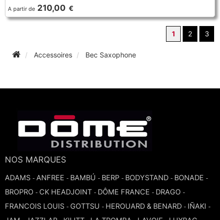
210,00
€
A partir de
1
2
3
Accessoires
Bec Saxophone
NOS MARQUES
ADAMS
ANFREE
BAMBÚ
BERP
BODYSTAND
BONADE
-
-
-
-
-
-
BROPRO
CK HEADJOINT
DÔME FRANCE
DRAGO
-
-
-
-
FRANCOIS LOUIS
GOTTSU
HEROUARD & BENARD
IÑAKI
-
-
-
-