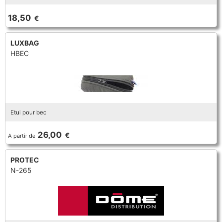
TROMPETTE CORNET BUGLE
18,50
€
TUBA
FLÛTE À BEC
TROMPETTE CORNET BUGLE
LUXBAG
TUBA
HBEC
HAUTBOIS
TUBA
MICROPHONE & ENREGISTREUR
Etui pour bec
PARTITION
26,00
€
A partir de
PIANO
PROTEC
N-265
SAXHORN EUPHONIUM
SAXOPHONE