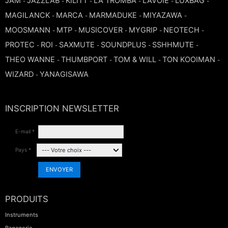
JAM
JAZZLAB
KILITT
LA TROMBA
LAVOIE
LUXBAG
-
-
-
-
-
-
MAGILANCK
MARCA
MARMADUKE
MIYAZAWA
-
-
-
-
MOOSMANN
MTP
MUSICOVER
MYGRIP
NEOTECH
-
-
-
-
-
PROTEC
ROI
SAXMUTE
SOUNDPLUS
SSHHMUTE
-
-
-
-
-
THEO WANNE
THUMBPORT
TOM & WILL
TON KOOIMAN
-
-
-
-
WIZARD
YANAGISAWA
-
INSCRIPTION NEWSLETTER
E-mail *
Pays *
ENVOYER
PRODUITS
Instruments