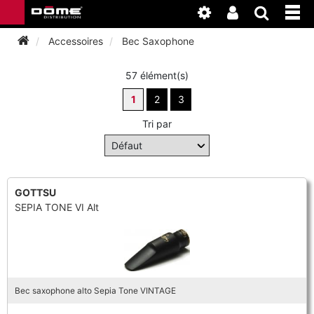
Accessoires
Bec Saxophone
57 élément(s)
INSTRUMENTS
1
2
3
BAGAGERIE
BASSON
Tri par
ACCESSOIRES
BASSON
CLARINETTE
ENTRETIEN
ANCHE CLARINETTE
GOTTSU
BEC CLARINETTE
COR
SEPIA TONE VI Alt
ATELIER
BASSON
ANCHE SAXOPHONE
BEC SAXOPHONE
FLÛTE TRAVERSIÈRE
NEWS
BASSON
CLARINETTE
ANCHE DOUBLE
CLARINETTE
Bec saxophone alto Sepia Tone VINTAGE
SAXHORN EUPHONIUM
CLARINETTE
COR