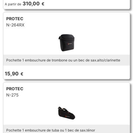
BASSON
310,00
€
A partir de
COR
SAXOPHONE
COR
FLÛTE TRAVERSIÈRE
PROTEC
BEC CLARINETTE
FANFARE ET MARCHING
N-264RX
TROMBONE
FLÛTE TRAVERSIÈRE
FLÛTE À BEC
BEC SAXOPHONE
FLÛTE TRAVERSIÈRE
TROMPETTE CORNET BUGLE
FLÛTE À BEC
HAUTBOIS
CLARINETTE
HAUTBOIS
Pochette 1 embouchure de trombone ou un bec de sax.alto/clarinette
TUBA
HAUTBOIS
SAXHORN EUPHONIUM
15,90
€
COR
ORCHESTRE
SAXHORN EUPHONIUM
PROTEC
SAXOPHONE
EMBOUCHURE GROS CUIVRE
N-275
SAXHORN EUPHONIUM
SAXOPHONE
TROMBONE
EMBOUCHURE PETIT CUIVRE
SAXOPHONE
TROMBONE
TROMPETTE CORNET BUGLE
FLÛTE TRAVERSIÈRE
Pochette 1 embouchure de tuba ou 1 bec de sax.ténor
TROMBONE