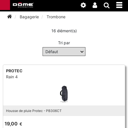
Bagagerie
Trombone
16 élément(s)
INSTRUMENTS
Tri par
BAGAGERIE
BASSON
ACCESSOIRES
BASSON
CLARINETTE
PROTEC
Rain 4
ENTRETIEN
ANCHE CLARINETTE
BEC CLARINETTE
COR
ATELIER
BASSON
ANCHE SAXOPHONE
BEC SAXOPHONE
FLÛTE TRAVERSIÈRE
NEWS
BASSON
CLARINETTE
Housse de pluie Protec - PB306CT
ANCHE DOUBLE
CLARINETTE
SAXHORN EUPHONIUM
19,00
€
CLARINETTE
COR