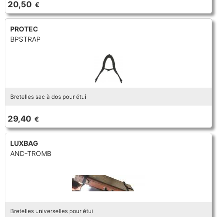
20,50
€
TROMPETTE CORNET BUGLE
TUBA
FLÛTE À BEC
TROMPETTE CORNET BUGLE
PROTEC
BPSTRAP
TUBA
HAUTBOIS
TUBA
MICROPHONE & ENREGISTREUR
Bretelles sac à dos pour étui
PARTITION
29,40
€
PIANO
LUXBAG
AND-TROMB
SAXHORN EUPHONIUM
SAXOPHONE
Bretelles universelles pour étui