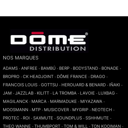
NOS MARQUES
ADAMS
ANFREE
BAMBÚ
BERP
BODYSTAND
BONADE
-
-
-
-
-
-
BROPRO
CK HEADJOINT
DÔME FRANCE
DRAGO
-
-
-
-
FRANCOIS LOUIS
GOTTSU
HEROUARD & BENARD
IÑAKI
-
-
-
-
JAM
JAZZLAB
KILITT
LA TROMBA
LAVOIE
LUXBAG
-
-
-
-
-
-
MAGILANCK
MARCA
MARMADUKE
MIYAZAWA
-
-
-
-
MOOSMANN
MTP
MUSICOVER
MYGRIP
NEOTECH
-
-
-
-
-
PROTEC
ROI
SAXMUTE
SOUNDPLUS
SSHHMUTE
-
-
-
-
-
THEO WANNE
THUMBPORT
TOM & WILL
TON KOOIMAN
-
-
-
-