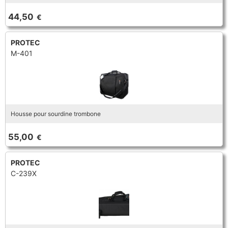
TROMBONE
44,50
€
PROTEC
TROMPETTE CORNET BUGLE
M-401
TUBA
Housse pour sourdine trombone
55,00
€
PROTEC
C-239X