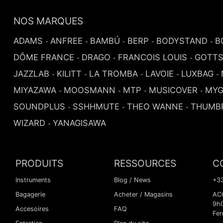
NOS MARQUES
ADAMS
ANFREE
BAMBÚ
BERP
BODYSTAND
B
-
-
-
-
-
DÔME FRANCE
DRAGO
FRANCOIS LOUIS
GOTT
-
-
-
JAZZLAB
KILITT
LA TROMBA
LAVOIE
LUXBAG
-
-
-
-
-
MIYAZAWA
MOOSMANN
MTP
MUSICOVER
MYG
-
-
-
-
SOUNDPLUS
SSHHMUTE
THEO WANNE
THUMB
-
-
-
WIZARD
YANAGISAWA
-
PRODUITS
RESSOURCES
C
Instruments
Blog / News
+33
Bagagerie
Acheter / Magasins
ACC
9h
Accesoires
FAQ
Fer