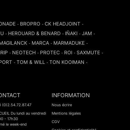
ONADE
BROPRO
CK HEADJOINT
-
-
-
SU
HEROUARD & BENARD
IÑAKI
JAM
-
-
-
-
MAGILANCK
MARCA
MARMADUKE
-
-
-
RIP
NEOTECH
PROTEC
ROI
SAXMUTE
-
-
-
-
-
PORT
TOM & WILL
TON KOOIMAN
-
-
-
ONTACT
INFORMATION
 (0)2.54.72.87.47
Nous écrire
UEIL Du lundi au vendredi
Mentions légales
00 - 17h30
CGV
mé le week-end