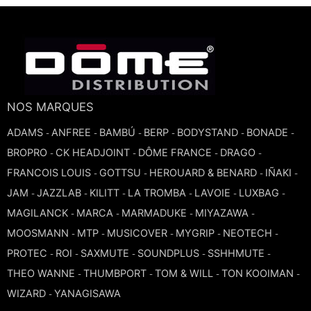
NOS MARQUES
ADAMS
ANFREE
BAMBÚ
BERP
BODYSTAND
BONADE
-
-
-
-
-
-
BROPRO
CK HEADJOINT
DÔME FRANCE
DRAGO
-
-
-
-
FRANCOIS LOUIS
GOTTSU
HEROUARD & BENARD
IÑAKI
-
-
-
-
JAM
JAZZLAB
KILITT
LA TROMBA
LAVOIE
LUXBAG
-
-
-
-
-
-
MAGILANCK
MARCA
MARMADUKE
MIYAZAWA
-
-
-
-
MOOSMANN
MTP
MUSICOVER
MYGRIP
NEOTECH
-
-
-
-
-
PROTEC
ROI
SAXMUTE
SOUNDPLUS
SSHHMUTE
-
-
-
-
-
THEO WANNE
THUMBPORT
TOM & WILL
TON KOOIMAN
-
-
-
-
WIZARD
YANAGISAWA
-