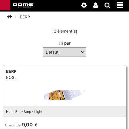
BERP
12 élément(s)
INSTRUMENTS
Tri par
BAGAGERIE
BASSON
ACCESSOIRES
BASSON
CLARINETTE
BERP
BO3L
ENTRETIEN
ANCHE CLARINETTE
BEC CLARINETTE
COR
ATELIER
BASSON
ANCHE SAXOPHONE
BEC SAXOPHONE
FLÛTE TRAVERSIÈRE
NEWS
BASSON
CLARINETTE
Huile Bio - Berp - Light
ANCHE DOUBLE
CLARINETTE
SAXHORN EUPHONIUM
9,00
€
A partir de
CLARINETTE
COR