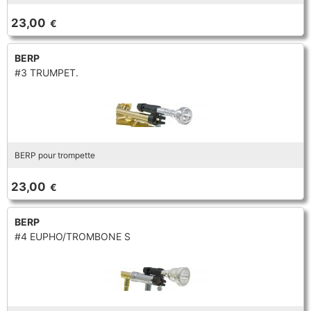
TROMBONE
23,00
€
BERP
TROMPETTE CORNET BUGLE
#3 TRUMPET.
TUBA
BERP pour trompette
23,00
€
BERP
#4 EUPHO/TROMBONE S