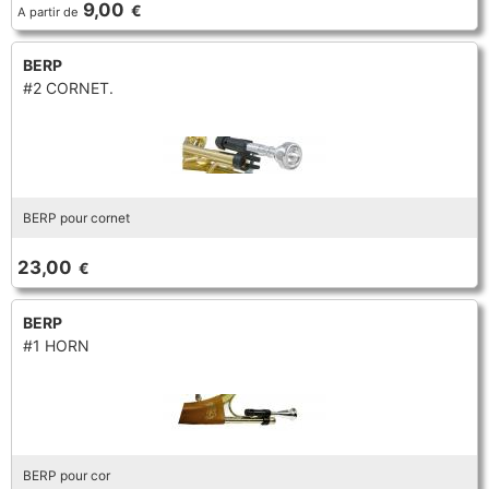
9,00
€
A partir de
TROMPETTE CORNET BUGLE
TUBA
FLÛTE À BEC
TROMPETTE CORNET BUGLE
BERP
#2 CORNET.
TUBA
HAUTBOIS
TUBA
MICROPHONE & ENREGISTREUR
BERP pour cornet
PARTITION
23,00
€
PIANO
BERP
#1 HORN
SAXHORN EUPHONIUM
SAXOPHONE
BERP pour cor