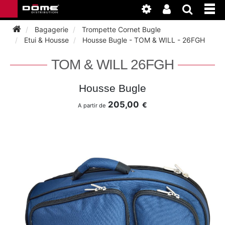
Bagagerie
Trompette Cornet Bugle
Etui & Housse
Housse Bugle - TOM & WILL - 26FGH
INSTRUMENTS
TOM & WILL 26FGH
BAGAGERIE
BASSON
Housse Bugle
205,00
€
A partir de
ACCESSOIRES
BASSON
CLARINETTE
ENTRETIEN
ANCHE CLARINETTE
BEC CLARINETTE
COR
ATELIER
BASSON
ANCHE SAXOPHONE
BEC SAXOPHONE
FLÛTE TRAVERSIÈRE
NEWS
BASSON
CLARINETTE
ANCHE DOUBLE
CLARINETTE
SAXHORN EUPHONIUM
CLARINETTE
COR