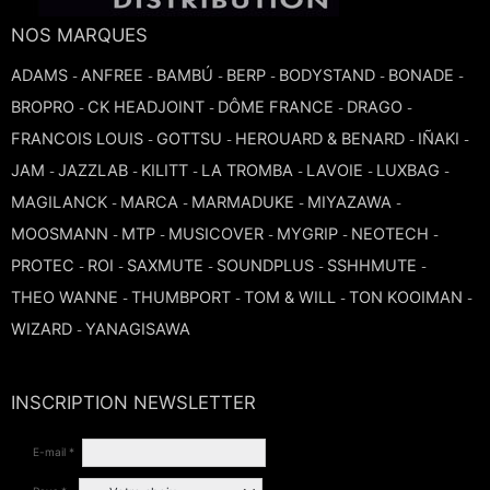
NOS MARQUES
ADAMS
ANFREE
BAMBÚ
BERP
BODYSTAND
BONADE
-
-
-
-
-
-
BROPRO
CK HEADJOINT
DÔME FRANCE
DRAGO
-
-
-
-
FRANCOIS LOUIS
GOTTSU
HEROUARD & BENARD
IÑAKI
-
-
-
-
JAM
JAZZLAB
KILITT
LA TROMBA
LAVOIE
LUXBAG
-
-
-
-
-
-
MAGILANCK
MARCA
MARMADUKE
MIYAZAWA
-
-
-
-
MOOSMANN
MTP
MUSICOVER
MYGRIP
NEOTECH
-
-
-
-
-
PROTEC
ROI
SAXMUTE
SOUNDPLUS
SSHHMUTE
-
-
-
-
-
THEO WANNE
THUMBPORT
TOM & WILL
TON KOOIMAN
-
-
-
-
WIZARD
YANAGISAWA
-
INSCRIPTION NEWSLETTER
E-mail *