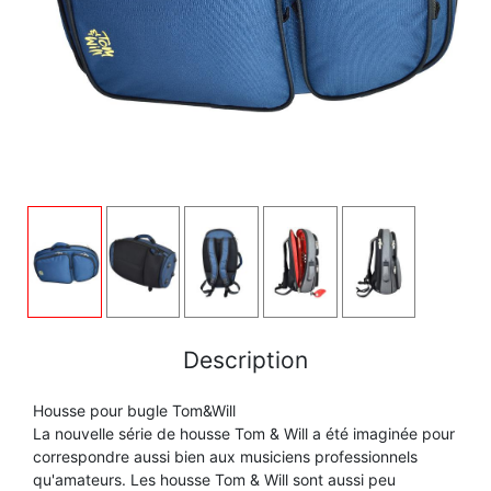
BASSON
COR
SAXOPHONE
COR
FLÛTE TRAVERSIÈRE
BEC CLARINETTE
FANFARE ET MARCHING
TROMBONE
FLÛTE TRAVERSIÈRE
FLÛTE À BEC
BEC SAXOPHONE
FLÛTE TRAVERSIÈRE
TROMPETTE CORNET BUGLE
FLÛTE À BEC
HAUTBOIS
CLARINETTE
HAUTBOIS
TUBA
HAUTBOIS
SAXHORN EUPHONIUM
COR
ORCHESTRE
SAXHORN EUPHONIUM
SAXOPHONE
EMBOUCHURE GROS CUIVRE
SAXHORN EUPHONIUM
Description
SAXOPHONE
TROMBONE
Housse pour bugle Tom&Will
EMBOUCHURE PETIT CUIVRE
SAXOPHONE
La nouvelle série de housse Tom & Will a été imaginée pour
TROMBONE
correspondre aussi bien aux musiciens professionnels
TROMPETTE CORNET BUGLE
FLÛTE TRAVERSIÈRE
qu'amateurs. Les housse Tom & Will sont aussi peu
TROMBONE