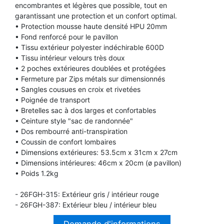
encombrantes et légères que possible, tout en
TROMPETTE CORNET BUGLE
garantissant une protection et un confort optimal.
TUBA
FLÛTE À BEC
• Protection mousse haute densité HPU 20mm
TROMPETTE CORNET BUGLE
• Fond renforcé pour le pavillon
TUBA
• Tissu extérieur polyester indéchirable 600D
HAUTBOIS
• Tissu intérieur velours très doux
TUBA
• 2 poches extérieures doublées et protégées
• Fermeture par Zips métals sur dimensionnés
MICROPHONE & ENREGISTREUR
• Sangles cousues en croix et rivetées
• Poignée de transport
• Bretelles sac à dos larges et confortables
PARTITION
• Ceinture style "sac de randonnée"
• Dos rembourré anti-transpiration
• Coussin de confort lombaires
PIANO
• Dimensions extérieures: 53.5cm x 31cm x 27cm
• Dimensions intérieures: 46cm x 20cm (ø pavillon)
• Poids 1.2kg
SAXHORN EUPHONIUM
- 26FGH-315: Extérieur gris / intérieur rouge
- 26FGH-387: Extérieur bleu / intérieur bleu
SAXOPHONE