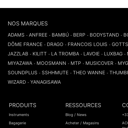
NOS MARQUES
ADAMS
ANFREE
BAMBÚ
BERP
BODYSTAND
B
-
-
-
-
-
DÔME FRANCE
DRAGO
FRANCOIS LOUIS
GOTT
-
-
-
JAZZLAB
KILITT
LA TROMBA
LAVOIE
LUXBAG
-
-
-
-
-
MIYAZAWA
MOOSMANN
MTP
MUSICOVER
MYG
-
-
-
-
SOUNDPLUS
SSHHMUTE
THEO WANNE
THUMB
-
-
-
WIZARD
YANAGISAWA
-
PRODUITS
RESSOURCES
C
Instruments
Blog / News
+33
Bagagerie
Acheter / Magasins
ACC