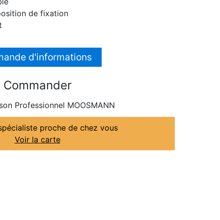
ble
osition de fixation
t
ande d'informations
Commander
son Professionnel MOOSMANN
spécialiste proche de chez vous
Voir la carte