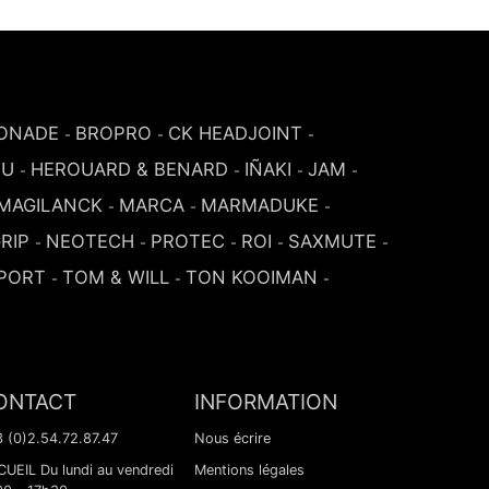
ONADE
BROPRO
CK HEADJOINT
-
-
-
SU
HEROUARD & BENARD
IÑAKI
JAM
-
-
-
-
MAGILANCK
MARCA
MARMADUKE
-
-
-
RIP
NEOTECH
PROTEC
ROI
SAXMUTE
-
-
-
-
-
PORT
TOM & WILL
TON KOOIMAN
-
-
-
ONTACT
INFORMATION
 (0)2.54.72.87.47
Nous écrire
UEIL Du lundi au vendredi
Mentions légales