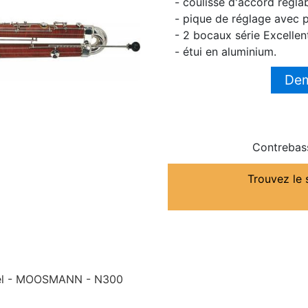
- coulisse d'accord régla
- pique de réglage avec p
- 2 bocaux série Excellen
- étui en aluminium.
Dem
Contrebas
Trouvez le 
nel - MOOSMANN - N300