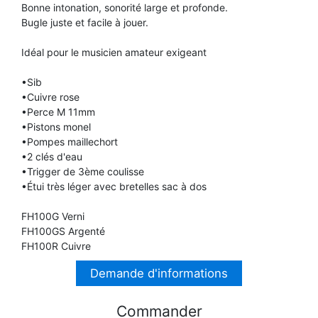
Bonne intonation, sonorité large et profonde.
TROMPETTE CORNET BUGLE
Bugle juste et facile à jouer.
TUBA
FLÛTE À BEC
TROMPETTE CORNET BUGLE
Idéal pour le musicien amateur exigeant
TUBA
HAUTBOIS
•Sib
TUBA
•Cuivre rose
•Perce M 11mm
MICROPHONE & ENREGISTREUR
•Pistons monel
•Pompes maillechort
•2 clés d'eau
PARTITION
•Trigger de 3ème coulisse
•Étui très léger avec bretelles sac à dos
PIANO
FH100G Verni
FH100GS Argenté
FH100R Cuivre
SAXHORN EUPHONIUM
Demande d'informations
SAXOPHONE
Commander