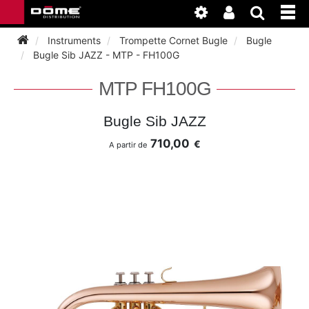
Instruments
Trompette Cornet Bugle
Bugle
Bugle Sib JAZZ - MTP - FH100G
INSTRUMENTS
MTP FH100G
BAGAGERIE
BASSON
Bugle Sib JAZZ
710,00
€
A partir de
ACCESSOIRES
BASSON
CLARINETTE
ENTRETIEN
ANCHE CLARINETTE
BEC CLARINETTE
COR
ATELIER
BASSON
ANCHE SAXOPHONE
BEC SAXOPHONE
FLÛTE TRAVERSIÈRE
NEWS
BASSON
CLARINETTE
ANCHE DOUBLE
CLARINETTE
SAXHORN EUPHONIUM
CLARINETTE
COR