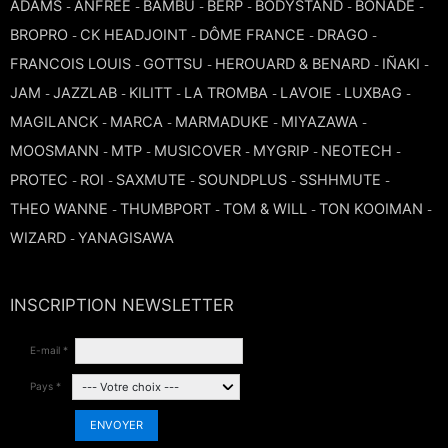
ADAMS
ANFREE
BAMBÚ
BERP
BODYSTAND
BONADE
-
-
-
-
-
-
BROPRO
CK HEADJOINT
DÔME FRANCE
DRAGO
-
-
-
-
FRANCOIS LOUIS
GOTTSU
HEROUARD & BENARD
IÑAKI
-
-
-
-
JAM
JAZZLAB
KILITT
LA TROMBA
LAVOIE
LUXBAG
-
-
-
-
-
-
MAGILANCK
MARCA
MARMADUKE
MIYAZAWA
-
-
-
-
MOOSMANN
MTP
MUSICOVER
MYGRIP
NEOTECH
-
-
-
-
-
PROTEC
ROI
SAXMUTE
SOUNDPLUS
SSHHMUTE
-
-
-
-
-
THEO WANNE
THUMBPORT
TOM & WILL
TON KOOIMAN
-
-
-
-
WIZARD
YANAGISAWA
-
INSCRIPTION NEWSLETTER
E-mail *
Pays *
ENVOYER