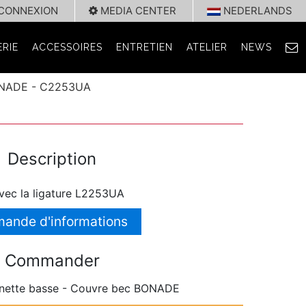
CONNEXION
MEDIA CENTER
NEDERLANDS
RIE
ACCESSOIRES
ENTRETIEN
ATELIER
NEWS
BONADE - C2253UA
Description
vec la ligature L2253UA
ande d'informations
Commander
inette basse - Couvre bec BONADE