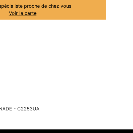
spécialiste proche de chez vous
Voir la carte
BONADE - C2253UA