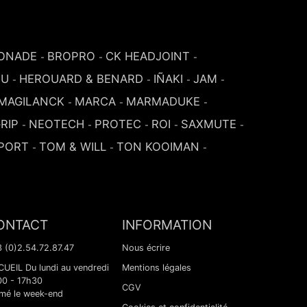
ONADE
BROPRO
CK HEADJOINT
-
-
-
SU
HEROUARD & BENARD
IÑAKI
JAM
-
-
-
-
MAGILANCK
MARCA
MARMADUKE
-
-
-
RIP
NEOTECH
PROTEC
ROI
SAXMUTE
-
-
-
-
-
PORT
TOM & WILL
TON KOOIMAN
-
-
-
ONTACT
INFORMATION
 (0)2.54.72.87.47
Nous écrire
UEIL Du lundi au vendredi
Mentions légales
00 - 17h30
CGV
mé le week-end