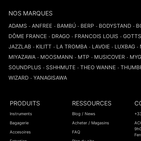
NOS MARQUES
ADAMS
ANFREE
BAMBÚ
BERP
BODYSTAND
B
-
-
-
-
-
DÔME FRANCE
DRAGO
FRANCOIS LOUIS
GOTT
-
-
-
JAZZLAB
KILITT
LA TROMBA
LAVOIE
LUXBAG
-
-
-
-
-
MIYAZAWA
MOOSMANN
MTP
MUSICOVER
MYG
-
-
-
-
SOUNDPLUS
SSHHMUTE
THEO WANNE
THUMB
-
-
-
WIZARD
YANAGISAWA
-
PRODUITS
RESSOURCES
C
Instruments
Blog / News
+33
Bagagerie
Acheter / Magasins
ACC
9h
Accesoires
FAQ
Fer