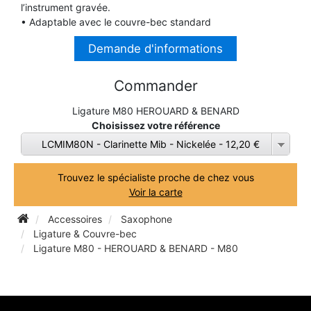
l’instrument gravée.
TROMPETTE CORNET BUGLE
• Adaptable avec le couvre-bec standard
TUBA
FLÛTE À BEC
TROMPETTE CORNET BUGLE
Demande d'informations
TUBA
HAUTBOIS
Commander
TUBA
Ligature M80 HEROUARD & BENARD
MICROPHONE & ENREGISTREUR
Choisissez votre référence
LCMIM80N - Clarinette Mib - Nickelée - 12,20 €
PARTITION
Trouvez le spécialiste proche de chez vous
Voir la carte
PIANO
Accessoires
Saxophone
Ligature & Couvre-bec
SAXHORN EUPHONIUM
Ligature M80 - HEROUARD & BENARD - M80
SAXOPHONE