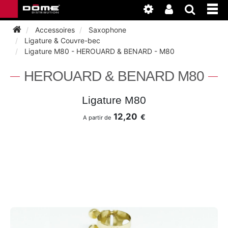
Accessoires
Saxophone
Ligature & Couvre-bec
Ligature M80 - HEROUARD & BENARD - M80
INSTRUMENTS
HEROUARD & BENARD M80
BAGAGERIE
BASSON
Ligature M80
ACCESSOIRES
BASSON
12,20
€
A partir de
CLARINETTE
ENTRETIEN
ANCHE CLARINETTE
BEC CLARINETTE
COR
ATELIER
BASSON
ANCHE SAXOPHONE
BEC SAXOPHONE
FLÛTE TRAVERSIÈRE
NEWS
BASSON
CLARINETTE
ANCHE DOUBLE
CLARINETTE
SAXHORN EUPHONIUM
CLARINETTE
COR