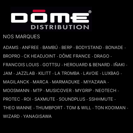
TROMBONE
TROMPETTE CORNET BUGLE
NOS MARQUES
TUBA
ADAMS
ANFREE
BAMBÚ
BERP
BODYSTAND
BONADE
-
-
-
-
-
-
BROPRO
CK HEADJOINT
DÔME FRANCE
DRAGO
-
-
-
-
FRANCOIS LOUIS
GOTTSU
HEROUARD & BENARD
IÑAKI
-
-
-
-
JAM
JAZZLAB
KILITT
LA TROMBA
LAVOIE
LUXBAG
-
-
-
-
-
-
MAGILANCK
MARCA
MARMADUKE
MIYAZAWA
-
-
-
-
MOOSMANN
MTP
MUSICOVER
MYGRIP
NEOTECH
-
-
-
-
-
PROTEC
ROI
SAXMUTE
SOUNDPLUS
SSHHMUTE
-
-
-
-
-
THEO WANNE
THUMBPORT
TOM & WILL
TON KOOIMAN
-
-
-
-
WIZARD
YANAGISAWA
-