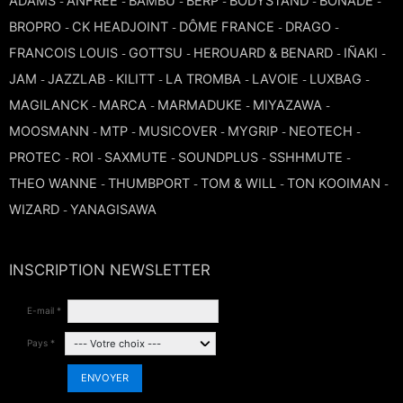
ADAMS
ANFREE
BAMBÚ
BERP
BODYSTAND
BONADE
-
-
-
-
-
-
TROMBONE
BROPRO
CK HEADJOINT
DÔME FRANCE
DRAGO
-
-
-
-
FRANCOIS LOUIS
GOTTSU
HEROUARD & BENARD
IÑAKI
-
-
-
-
JAM
JAZZLAB
KILITT
LA TROMBA
LAVOIE
LUXBAG
TROMPETTE CORNET BUGLE
-
-
-
-
-
-
MAGILANCK
MARCA
MARMADUKE
MIYAZAWA
-
-
-
-
MOOSMANN
MTP
MUSICOVER
MYGRIP
NEOTECH
-
-
-
-
-
TUBA
PROTEC
ROI
SAXMUTE
SOUNDPLUS
SSHHMUTE
-
-
-
-
-
THEO WANNE
THUMBPORT
TOM & WILL
TON KOOIMAN
-
-
-
-
WIZARD
YANAGISAWA
-
INSCRIPTION NEWSLETTER
E-mail *
Pays *
ENVOYER