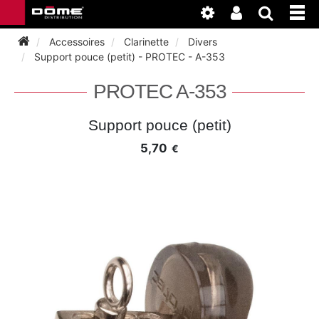
Accessoires
Clarinette
Divers
Support pouce (petit) - PROTEC - A-353
INSTRUMENTS
PROTEC A-353
BAGAGERIE
BASSON
Support pouce (petit)
5,70
€
ACCESSOIRES
BASSON
CLARINETTE
ENTRETIEN
ANCHE CLARINETTE
BEC CLARINETTE
COR
ATELIER
BASSON
ANCHE SAXOPHONE
BEC SAXOPHONE
FLÛTE TRAVERSIÈRE
NEWS
BASSON
CLARINETTE
ANCHE DOUBLE
CLARINETTE
SAXHORN EUPHONIUM
CLARINETTE
COR