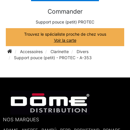
TROMPETTE CORNET BUGLE
Commander
TUBA
FLÛTE À BEC
TROMPETTE CORNET BUGLE
Support pouce (petit) PROTEC
TUBA
HAUTBOIS
Trouvez le spécialiste proche de chez vous
TUBA
Voir la carte
MICROPHONE & ENREGISTREUR
Accessoires
Clarinette
Divers
Support pouce (petit) - PROTEC - A-353
PARTITION
PIANO
SAXHORN EUPHONIUM
NOS MARQUES
SAXOPHONE