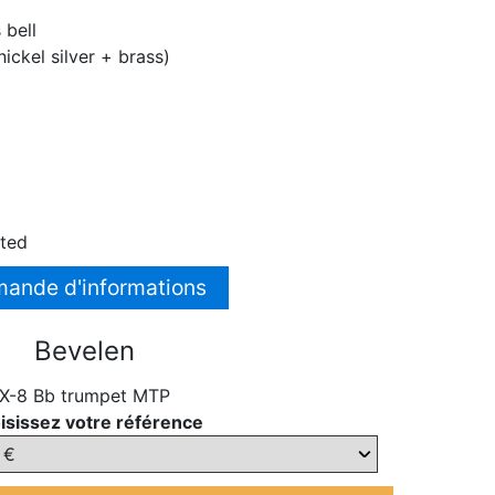
 bell
nickel silver + brass)
ated
ande d'informations
Bevelen
X-8 Bb trumpet MTP
isissez votre référence