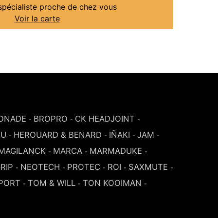
spécialiste proche de chez vous
Voir la carte
ONADE
BROPRO
CK HEADJOINT
-
-
-
SU
HEROUARD & BENARD
IÑAKI
JAM
-
-
-
-
MAGILANCK
MARCA
MARMADUKE
-
-
-
RIP
NEOTECH
PROTEC
ROI
SAXMUTE
-
-
-
-
-
PORT
TOM & WILL
TON KOOIMAN
-
-
-