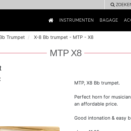
ZOEKE
INSTRUMENTEN
BAGAGE
AC
Bb Trumpet
X-8 Bb trumpet - MTP - X8
MTP X8
t
€
MTP, X8 Bb trumpet.
Perfect horn for musician
an affordable price.
Good intonation & easy 