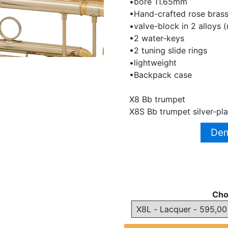
•bore 11.65mm
•Hand-crafted rose brass
•valve-block in 2 alloys (
•2 water-keys
•2 tuning slide rings
•lightweight
•Backpack case
X8 Bb trumpet
X8S Bb trumpet silver-pl
Dem
Cho