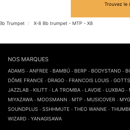
Trouvez le 
Bb Trumpet
X-8 Bb trumpet - MTP - X8
NOS MARQUES
ADAMS
ANFREE
BAMBÚ
BERP
BODYSTAND
B
-
-
-
-
-
DÔME FRANCE
DRAGO
FRANCOIS LOUIS
GOTT
-
-
-
JAZZLAB
KILITT
LA TROMBA
LAVOIE
LUXBAG
-
-
-
-
-
MIYAZAWA
MOOSMANN
MTP
MUSICOVER
MYG
-
-
-
-
SOUNDPLUS
SSHHMUTE
THEO WANNE
THUMB
-
-
-
WIZARD
YANAGISAWA
-