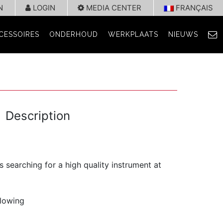
N
LOGIN
MEDIA CENTER
FRANÇAIS
CESSOIRES
ONDERHOUD
WERKPLAATS
NIEUWS
Description
s searching for a high quality instrument at
blowing